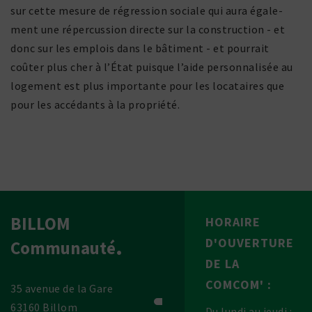
sur cette mesure de régres­sion sociale qui aura égale­
ment une réper­cus­sion directe sur la construc­tion - et
donc sur les emplois dans le bâti­ment - et pour­rait
coûter plus cher à l’État puisque l’aide person­na­lisée au
loge­ment est plus impor­tante pour les loca­taires que
pour les accé­dants à la propriété.
BILLOM
HORAIRE
D'OUVERTURE
Communauté
DE LA
COMCOM' :
35 avenue de la Gare
63160 Billom
Du lundi au jeudi :