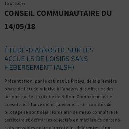
16 octobre
CONSEIL COMMUNAUTAIRE DU
14/05/18
ÉTUDE-DIAGNOSTIC SUR LES
ACCUEILS DE LOISIRS SANS
HÉBERGEMENT (ALSH)
Présentation, par le cabinet La Pitaya, de la première
phase de l’étude rela­tive à l’analyse des offres et des
besoins sur le terri­toire de Billom Communauté. Le
travail a été lancé début janvier et trois comités de
pilo­tage se sont déjà réunis afin de mieux connaître le
terri­toire et définir les objec­tifs en matière de parte­na­
riats possibles entre d’un côté les diffé­rentes struc­