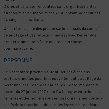
D’ores et déjà, des rencontres sont orga­ni­sées entre
direc­teurs et anima­teurs des ALSH notam­ment sur des
échanges de pratiques.
Une présen­ta­tion des préco­ni­sa­tions issues du comité
de pilo­tage et des réflexion menées avec l’ensemble
des person­nels sera faite au prochain conseil
communautaire.
PERSONNEL
Le 6 décembre prochain auront lieu les élec­tions
profes­sion­nelles pour le renou­vel­le­ment du collège du
personnel des instances pari­taires. Conformément au
décret du 27 juillet 2017 relatif à la repré­sen­ta­tion des
femmes et des hommes au sein des orga­nismes consul­
ta­tifs de la fonc­tion publique, les listes des candi­dats