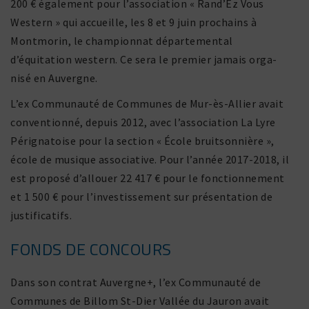
200 € égale­ment pour l’association « Rand’Ez Vous
Western » qui accueille, les 8 et 9 juin prochains à
Montmorin, le cham­pionnat dépar­te­mental
d’équitation western. Ce sera le premier jamais orga­
nisé en Auvergne.
L’ex Communauté de Communes de Mur-ès-Allier avait
conven­tionné, depuis 2012, avec l’association La Lyre
Pérignatoise pour la section « École bruit­son­nière »,
école de musique asso­cia­tive. Pour l’année 2017-2018, il
est proposé d’allouer 22 417 € pour le fonc­tion­ne­ment
et 1 500 € pour l’investissement sur présen­ta­tion de
justificatifs.
FONDS DE CONCOURS
Dans son contrat Auvergne+, l’ex Communauté de
Communes de Billom St-Dier Vallée du Jauron avait