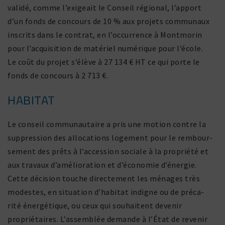
validé, comme l’exigeait le Conseil régional, l’apport
d’un fonds de concours de 10 % aux projets commu­naux
inscrits dans le contrat, en l’occurrence à Montmorin
pour l’acquisition de maté­riel numé­rique pour l’école.
Le coût du projet s’élève à 27 134 € HT ce qui porte le
fonds de concours à 2 713 €.
HABITAT
Le conseil commu­nau­taire a pris une motion contre la
suppres­sion des allo­ca­tions loge­ment pour le rembour­
se­ment des prêts à l’accession sociale à la propriété et
aux travaux d’amélioration et d’économie d’énergie.
Cette déci­sion touche direc­te­ment les ménages très
modestes, en situa­tion d’habitat indigne ou de préca­
rité éner­gé­tique, ou ceux qui souhaitent devenir
proprié­taires. L’assemblée demande à l’État de revenir