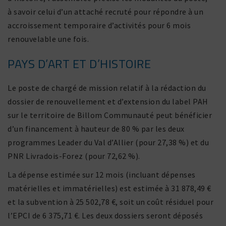
à savoir celui d’un attaché recruté pour répondre à un
accrois­se­ment tempo­raire d’activités pour 6 mois
renou­ve­lable une fois.
PAYS D’ART ET D’HISTOIRE
Le poste de chargé de mission relatif à la rédac­tion du
dossier de renou­vel­le­ment et d’extension du label PAH
sur le terri­toire de Billom Communauté peut béné­fi­cier
d’un finan­ce­ment à hauteur de 80 % par les deux
programmes Leader du Val d’Allier (pour 27,38 %) et du
PNR Livradois-Forez (pour 72,62 %).
La dépense estimée sur 12 mois (incluant dépenses
maté­rielles et imma­té­rielles) est estimée à 31 878,49 €
et la subven­tion à 25 502,78 €, soit un coût rési­duel pour
l’EPCI de 6 375,71 €. Les deux dossiers seront déposés