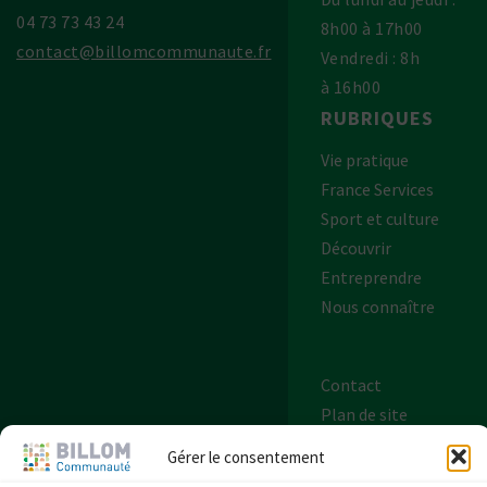
04 73 73 43 24
8h00 à 17h00
contact@billomcommunaute.fr
Vendredi : 8h
à 16h00
RUBRIQUES
Vie pratique
France Services
Sport et culture
Découvrir
Entreprendre
Nous connaître
Contact
Plan de site
Mentions légales
Gérer le consentement
Politique de