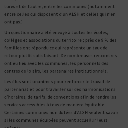
tures et de l’autre, entre les communes (notam­ment
entre celles qui disposent d’un ALSH et celles qui n’en
ont pas.)
Un ques­tion­naire a été envoyé à toutes les écoles,
collèges et asso­cia­tions du terri­toire ; près de 9 % des
familles ont répondu ce qui repré­sente un taux de
retour plutôt satis­fai­sant. De nombreuses rencontres
ont eu lieu avec les communes, les person­nels des
centres de loisirs, les parte­naires institutionnels.
Les élus sont unanimes pour renforcer le travail de
parte­na­riat et pour travailler sur des harmo­ni­sa­tions
d’horaires, de tarifs, de conven­tions afin de rendre les
services acces­sibles à tous de manière équi­table.
Certaines communes non dotées d’ALSH veulent savoir
si les communes équi­pées peuvent accueillir leurs
enfants.