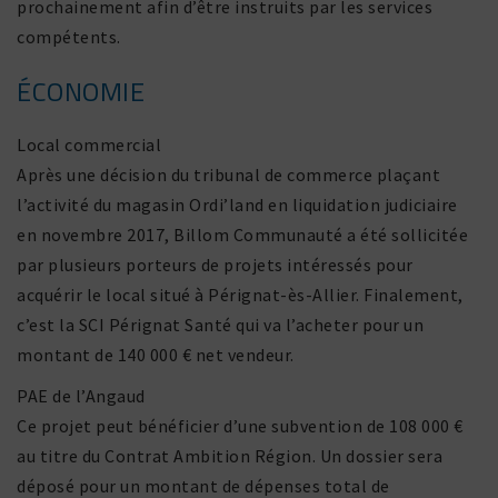
prochai­ne­ment afin d’être instruits par les services
compétents.
ÉCONOMIE
Local commer­cial
Après une déci­sion du tribunal de commerce plaçant
l’activité du magasin Ordi’land en liqui­da­tion judi­ciaire
en novembre 2017, Billom Communauté a été solli­citée
par plusieurs porteurs de projets inté­ressés pour
acquérir le local situé à Pérignat-ès-Allier. Finalement,
c’est la SCI Pérignat Santé qui va l’acheter pour un
montant de 140 000 € net vendeur.
PAE de l’Angaud
Ce projet peut béné­fi­cier d’une subven­tion de 108 000 €
au titre du Contrat Ambition Région. Un dossier sera
déposé pour un montant de dépenses total de