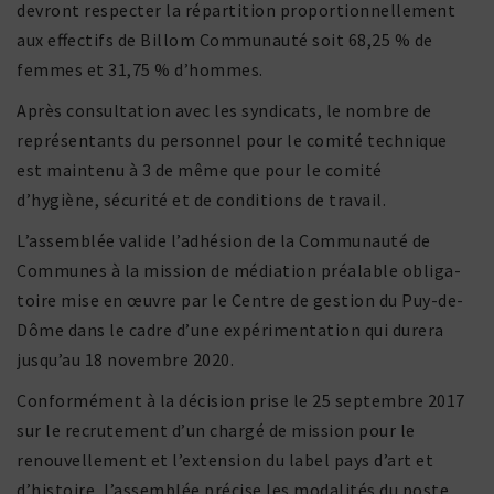
devront respecter la répar­ti­tion propor­tion­nel­le­ment
aux effec­tifs de Billom Communauté soit 68,25 % de
femmes et 31,75 % d’hommes.
Après consul­ta­tion avec les syndi­cats, le nombre de
repré­sen­tants du personnel pour le comité tech­nique
est main­tenu à 3 de même que pour le comité
d’hygiène, sécu­rité et de condi­tions de travail.
L’assemblée valide l’adhésion de la Communauté de
Communes à la mission de média­tion préa­lable obli­ga­
toire mise en œuvre par le Centre de gestion du Puy-de-
Dôme dans le cadre d’une expé­ri­men­ta­tion qui durera
jusqu’au 18 novembre 2020.
Conformément à la déci­sion prise le 25 septembre 2017
sur le recru­te­ment d’un chargé de mission pour le
renou­vel­le­ment et l’extension du label pays d’art et
d’histoire, l’assemblée précise les moda­lités du poste,