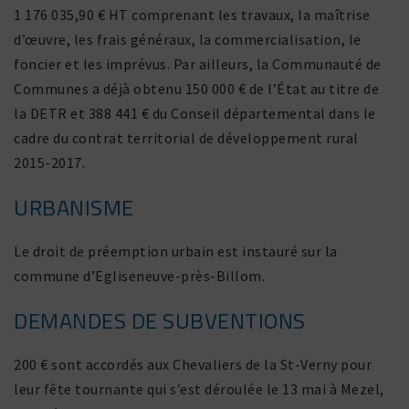
1 176 035,90 € HT compre­nant les travaux, la maîtrise
d’œuvre, les frais géné­raux, la commer­cia­li­sa­tion, le
foncier et les imprévus. Par ailleurs, la Communauté de
Communes a déjà obtenu 150 000 € de l’État au titre de
la DETR et 388 441 € du Conseil dépar­te­mental dans le
cadre du contrat terri­to­rial de déve­lop­pe­ment rural
2015-2017.
URBANISME
Le droit de préemp­tion urbain est instauré sur la
commune d’Egliseneuve-près-Billom.
DEMANDES DE SUBVENTIONS
200 € sont accordés aux Chevaliers de la St-Verny pour
leur fête tour­nante qui s’est déroulée le 13 mai à Mezel,