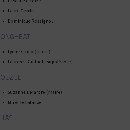
Pascal Malterre
Laura Perrin
Dominique Rossignol
BONGHEAT
Lydie Garino (maire)
Laurence Guilhot (suppléante)
BOUZEL
Suzanne Delarbre (maire)
Mireille Lalande
CHAS