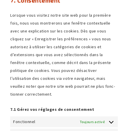
7. Consentement
service
divers
Lorsque vous visitez notre site web pour la première
fois, nous vous montre­rons une fenêtre contex­tuelle
avec une expli­ca­tion sur les cookies. Dès que vous
cliquez sur « Enregistrer les préfé­rences » vous nous
auto­risez à utiliser les caté­go­ries de cookies et
d’extensions que vous avez sélec­tionnés dans la
fenêtre contex­tuelle, comme décrit dans la présente
poli­tique de cookies. Vous pouvez désac­tiver
l’utilisation des cookies via votre navi­ga­teur, mais
veuillez noter que notre site web pour­rait ne plus fonc­
tionner correctement.
7.1 Gérez vos réglages de consentement
Fonctionnel
Toujours activé