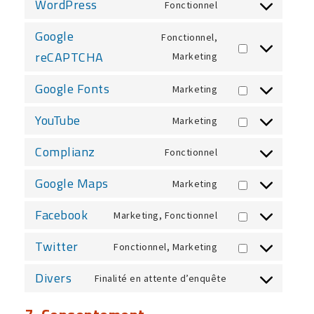
WordPress
Fonctionnel
Consent
service
to
Google
wordfence
Fonctionnel,
service
Consent
reCAPTCHA
Marketing
wordpress
to
Google Fonts
Marketing
service
Consent
google-
to
YouTube
Marketing
Consent
recaptcha
service
to
Complianz
Fonctionnel
google-
Consent
service
fonts
to
Google Maps
Marketing
youtube
Consent
service
to
Facebook
Marketing, Fonctionnel
complianz
Consent
service
to
Twitter
Fonctionnel, Marketing
google-
Consent
service
maps
to
Divers
Finalité en attente d’enquête
facebook
Consent
service
to
twitter