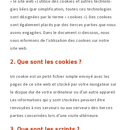
« le site web ») utilise des cookies et autres tech­no­lo­
gies liées (par simpli­fi­ca­tion, toutes ces tech­no­lo­gies
sont dési­gnées par le terme « cookies »). Des cookies
sont égale­ment placés par des tierces parties que nous
avons enga­gées. Dans le docu­ment ci-dessous, nous
vous infor­mons de l’utilisation des cookies sur notre
site web.
2. Que sont les cookies ?
Un cookie est un petit fichier simple envoyé avec les
pages de ce site web et stocké par votre navi­ga­teur sur
le disque dur de votre ordi­na­teur ou d’un autre appa­reil.
Les infor­ma­tions qui y sont stockées peuvent être
renvoyées à nos serveurs ou aux serveurs des tierces
parties concer­nées lors d’une visite ultérieure.
3. Que sont les scripts ?