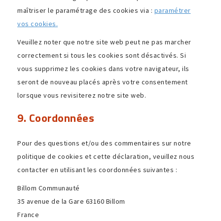
maîtriser le para­mé­trage des cookies via :
para­mé­trer
vos cookies.
Veuillez noter que notre site web peut ne pas marcher
correc­te­ment si tous les cookies sont désac­tivés. Si
vous supprimez les cookies dans votre navi­ga­teur, ils
seront de nouveau placés après votre consen­te­ment
lorsque vous revi­si­terez notre site web.
9. Coordonnées
Pour des ques­tions et/ou des commen­taires sur notre
poli­tique de cookies et cette décla­ra­tion, veuillez nous
contacter en utili­sant les coor­don­nées suivantes :
Billom Communauté
35 avenue de la Gare 63160 Billom
France