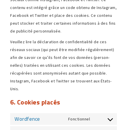
contenu est intégré grâce un code obtenu de Instagram,
Facebook et Twitter et place des cookies. Ce contenu
peut stocker et traiter certaines infor­ma­tions à des fins
de publi­cité personnalisée.
Veuillez lire la décla­ra­tion de confi­den­tia­lité de ces
réseaux sociaux (qui peut être modi­fiée régu­liè­re­ment)
afin de savoir ce qu’ils font de vos données (person­
nelles) trai­tées en utili­sant ces cookies. Les données
récu­pé­rées sont anony­mi­sées autant que possible.
Instagram, Facebook et Twitter se trouvent aux États-
Unis.
6. Cookies placés
Wordfence
Fonctionnel
Consent
to