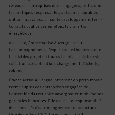
réseau des entre­prises dites enga­gées, celles dont
les pratiques respon­sables, soli­daires, durables
ont un impact positif sur le déve­lop­pe­ment terri­
to­rial, la qualité des emplois, la tran­si­tion
énergétique.
A ce titre, France Active Auvergne assure
l’accompagnement, l’expertise, le finan­ce­ment et
le suivi des projets à toutes les phases de leur vie
(créa­tion, conso­li­da­tion, chan­ge­ment d’échelle,
rebond).
France Active Auvergne inter­vient en prêts moyen
terme auprès des entre­prises enga­gées de
l’ensemble du terri­toire auver­gnat et mobi­lise ses
garan­ties bancaires. Elle a aussi la respon­sa­bi­lité
de dispo­si­tifs d’accompagnement et struc­tu­ra­
tion de projets (DLA, forma­tions…), afin de