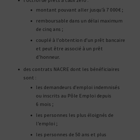
l’octroi de prêts à taux zéro :
montant pouvant aller jusqu’à 7 000€ ;
rembour­sable dans un délai maximum
de cinq ans ;
couplé à l’obtention d’un prêt bancaire
et peut être associé à un prêt
d’honneur.
des contrats NACRE dont les béné­fi­ciaires
sont :
les deman­deurs d’emploi indem­nisés
ou inscrits au Pôle Emploi depuis
6 mois ;
les personnes les plus éloi­gnés de
l’emploi ;
les personnes de 50 ans et plus