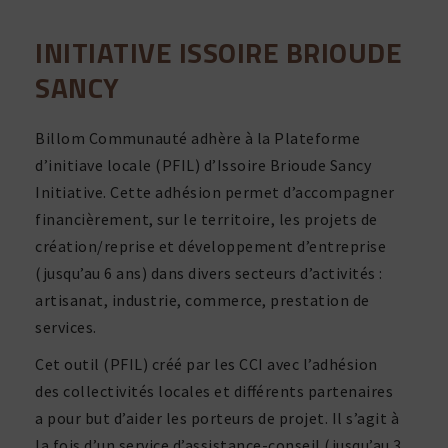
INITIATIVE ISSOIRE BRIOUDE
SANCY
Billom Communauté adhère à la Plateforme
d’initiave locale (PFIL) d’Issoire Brioude Sancy
Initiative. Cette adhé­sion permet d’accompagner
finan­ciè­re­ment, sur le terri­toire, les projets de
création/reprise et déve­lop­pe­ment d’entreprise
(jusqu’au 6 ans) dans divers secteurs d’activités :
arti­sanat, indus­trie, commerce, pres­ta­tion de
services.
Cet outil (PFIL) créé par les CCI avec l’adhésion
des collec­ti­vités locales et diffé­rents parte­naires
a pour but d’aider les porteurs de projet. Il s’agit à
la fois d’un service d’assistance-conseil (jusqu’au 3