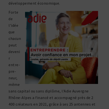
déve­lop­pe­ment économique.
Forte
de
l'idée
que
chacun
peut
deveni
r
entre­
pre­
neur,
même
sans capital ou sans diplôme, l'Adie Auvergne
Rhône-Alpes a financé et accom­pagné près de 2
400 créa­teurs en 2021, grâce à ses 25 antennes et