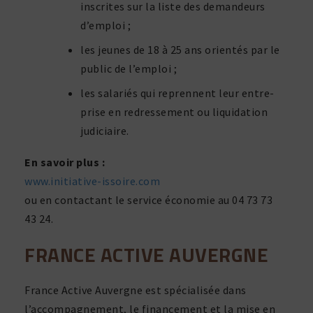
inscrites sur la liste des deman­deurs
d’emploi ;
les jeunes de 18 à 25 ans orientés par le
public de l’emploi ;
les sala­riés qui reprennent leur entre­
prise en redres­se­ment ou liqui­da­tion
judiciaire.
En savoir plus :
www.initiative-issoire.com
ou en contac­tant le service économie au 04 73 73
43 24.
FRANCE ACTIVE AUVERGNE
France Active Auvergne est spécia­lisée dans
l’accompagnement, le finan­ce­ment et la mise en