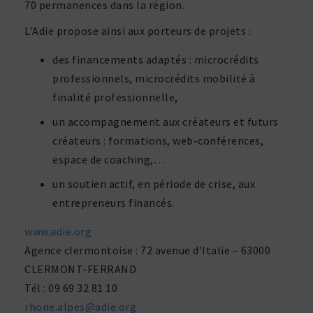
70 perma­nences dans la région.
L'Adie propose ainsi aux porteurs de projets :
des finan­ce­ments adaptés : micro­cré­dits
profes­sion­nels, micro­cré­dits mobi­lité à
fina­lité professionnelle,
un accom­pa­gne­ment aux créa­teurs et futurs
créa­teurs : forma­tions, web-confé­rences,
espace de coaching,…
un soutien actif, en période de crise, aux
entre­pre­neurs financés.
www.adie.org
Agence cler­mon­toise : 72 avenue d’Italie – 63000
CLERMONT-FERRAND
Tél : 09 69 32 81 10
rhone.alpes@adie.org