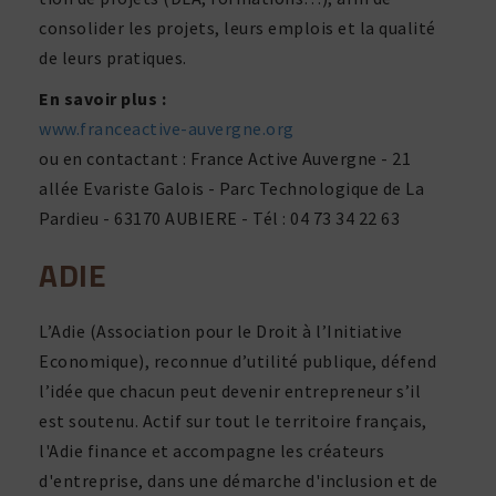
conso­lider les projets, leurs emplois et la qualité
de leurs pratiques.
En savoir plus :
www.franceactive-auvergne.org
ou en contac­tant : France Active Auvergne - 21
allée Evariste Galois - Parc Technologique de La
Pardieu - 63170 AUBIERE - Tél : 04 73 34 22 63
ADIE
L’Adie (Association pour le Droit à l’Initiative
Economique), reconnue d’utilité publique, défend
l’idée que chacun peut devenir entre­pre­neur s’il
est soutenu. Actif sur tout le terri­toire fran­çais,
l'Adie finance et accom­pagne les créa­teurs
d'entreprise, dans une démarche d'inclusion et de