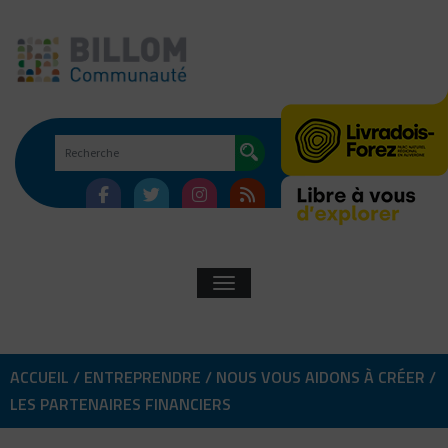
Skip
to
content
AFFICHER/MASQUER LA NAVIGATI
ACCUEIL
/
ENTREPRENDRE
/
NOUS VOUS AIDONS À CRÉER
/
LES PARTENAIRES FINANCIERS