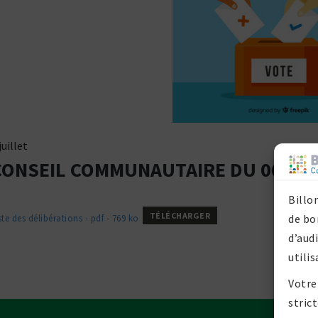
juillet
CONSEIL COMMUNAUTAIRE DU 06 JUI
Billo
TÉLÉCHARGER
de bo
ste des déli­bé­ra­tions - pdf - 769 ko
d’aud
utilis
Votre
stric