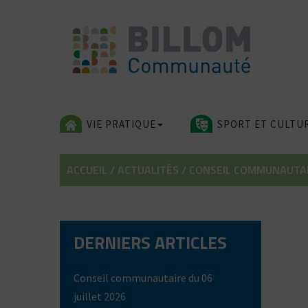
Skip
to
content
VIE PRATIQUE
SPORT ET CULTU
ACCUEIL
/
ACTUALITÉS
/
CONSEIL COMMUNAUTAIR
DERNIERS ARTICLES
Conseil communautaire du 06
juillet 2026