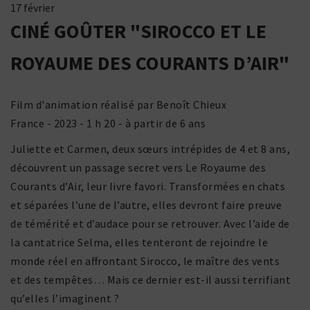
17 février
CINÉ GOÛTER "SIROCCO ET LE
ROYAUME DES COURANTS D’AIR"
Film d'animation réalisé par Benoît Chieux
France - 2023 - 1 h 20 - à partir de 6 ans
Juliette et Carmen, deux sœurs intré­pides de 4 et 8 ans,
découvrent un passage secret vers Le Royaume des
Courants d’Air, leur livre favori. Transformées en chats
et sépa­rées l’une de l’autre, elles devront faire preuve
de témé­rité et d’audace pour se retrouver. Avec l’aide de
la canta­trice Selma, elles tente­ront de rejoindre le
monde réel en affron­tant Sirocco, le maître des vents
et des tempêtes… Mais ce dernier est-il aussi terri­fiant
qu’elles l’imaginent ?