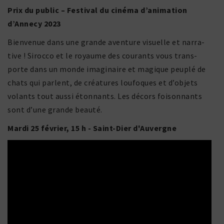
Prix du public – Festival du cinéma d’animation
d’Annecy 2023
Bienvenue dans une grande aven­ture visuelle et narra­
tive ! Sirocco et le royaume des courants vous trans­
porte dans un monde imagi­naire et magique peuplé de
chats qui parlent, de créa­tures loufoques et d’objets
volants tout aussi éton­nants. Les décors foison­nants
sont d’une grande beauté.
Mardi 25 février, 15 h - Saint-Dier d'Auvergne