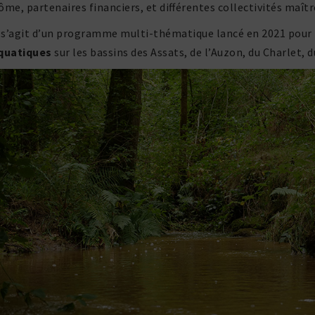
ôme, parte­naires finan­ciers, et diffé­rentes collec­ti­vités maît
l s’agit d’un programme multi-théma­tique lancé en 2021 pour
qua­tiques
sur les bassins des Assats, de l’Auzon, du Charlet, d