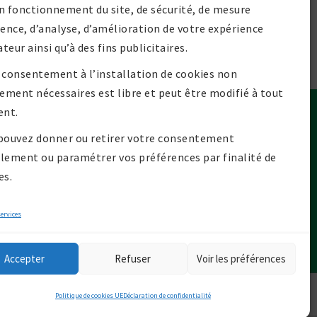
n fonctionnement du site, de sécurité, de mesure
ience, d’analyse, d’amélioration de votre expérience
ateur ainsi qu’à des fins publicitaires.
 consentement à l’installation de cookies non
tement nécessaires est libre et peut être modifié à tout
nt.
Contact
pouvez donner ou retirer votre consentement
lan de site
lement ou paramétrer vos préférences par finalité de
Mentions légales
es.
olitique de confidentialité
olitique de cookies UE
services
Accepter
Refuser
Voir les préférences
es Billom Communauté
Politique de cookies UE
Déclaration de confidentialité