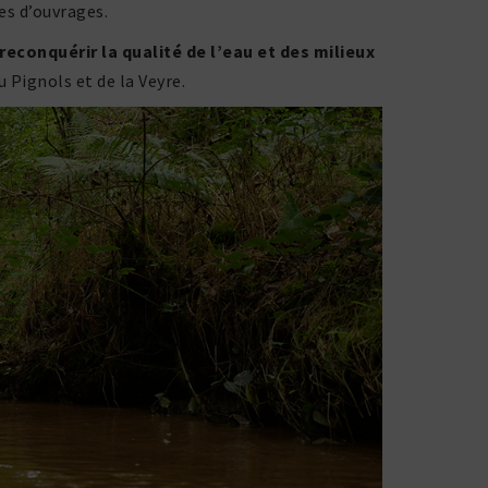
res d’ouvrages.
recon­quérir la qualité de l’eau et des milieux
u Pignols et de la Veyre.