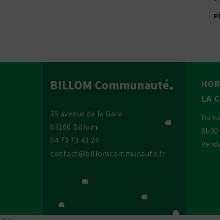
P
BILLOM Communauté
HOR
LA 
35 avenue de la Gare
Du lu
63160 Billom
8h00
04 73 73 43 24
Vendr
contact@billomcommunaute.fr