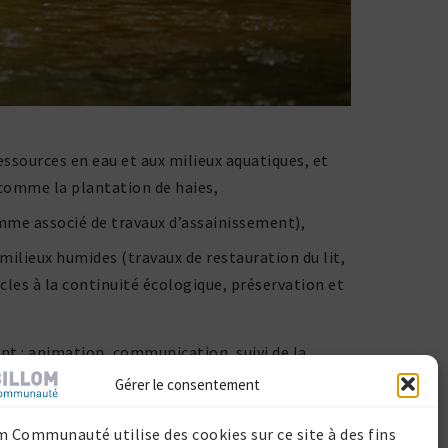
ressources en eau et aux milieux aqua­tiques, et
comme la plan­ta­tion de haies,
amme associé de travaux d’assainissement),
s milieux humides (travaux de restau­ra­tion du lit,
cles à la conti­nuité écolo­gique, préser­va­tion et
anima­tion, commu­ni­ca­tion, suivi de la
Gérer le consentement
terri­to­rial des 5 Rivières au travers
m Communauté utilise des cookies sur ce site à des fins