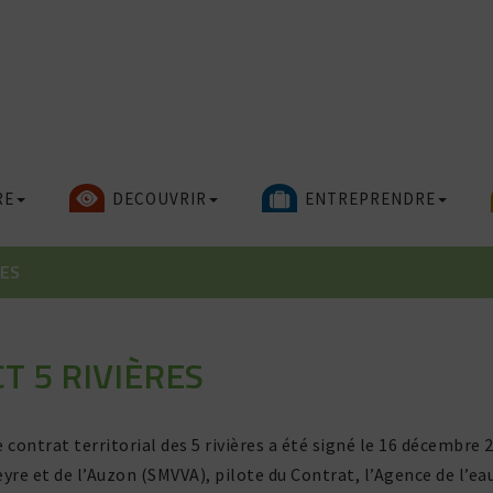
RE
DECOUVRIR
ENTREPRENDRE
RES
CT 5 RIVIÈRES
e contrat terri­to­rial des 5 rivières a été signé le 16 décembre
eyre et de l’Auzon (SMVVA), pilote du Contrat, l’Agence de l’