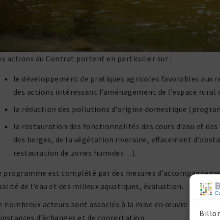
es actions du Contrat portent en parti­cu­lier sur :
le déve­lop­pe­ment de pratiques agri­coles favo­rables aux 
des actions inté­res­sant l’aménagement de l’espace rural 
la réduc­tion des pollu­tions d’origine domes­tique (progr
la restau­ra­tion des fonc­tion­na­lités des cours d’eau et de
des berges, de la végé­ta­tion rive­raine, effa­ce­ment d’obsta
restau­ra­tion de zones humides…).
e programme est complété par des mesures d’accompagnement : 
ualité de l’eau et des milieux aqua­tiques, évaluation.
e nombreux acteurs sont asso­ciés à la mise en œuvre du contrat 
Billo
’instances d’échanges et de concertation.