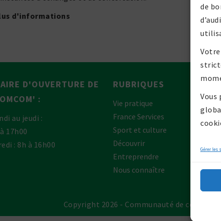
de bo
lus d'informations
d’aud
utilis
Votre
stric
mome
AIRE D'OUVERTURE DE
RUBRIQUES
Vous 
P
COMCOM' :
Vie pratique
globa
France Services
ndi au jeudi :
cooki
P
Sport et culture
 à 17h00
P
Découvrir
edi : 8h à 16h00
Gérer les 
Entreprendre
Nous connaître
Copyright 2026 - Communauté de commun