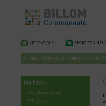
Skip
to
content
VIE PRATIQUE
SPORT ET CULTU
ACCUEIL
/
VIE PRATIQUE
/
RIVIÈRES
/
CT 5 RIVIÈ
RIVIÈRES :
Le CT Litroux Jauron
L
CT 5 rivières
V