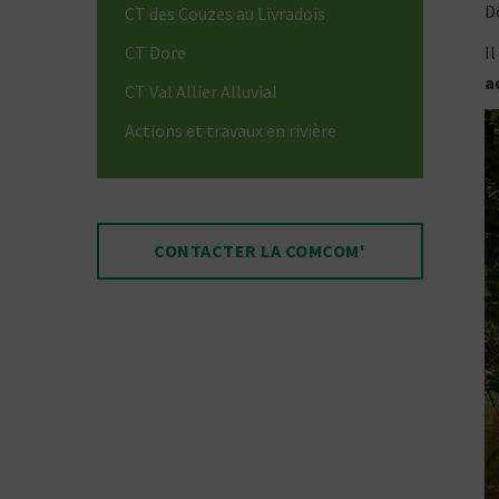
D
CT des Couzes au Livradois
CT Dore
I
a
CT Val Allier Alluvial
Actions et travaux en rivière
CONTACTER LA COMCOM'