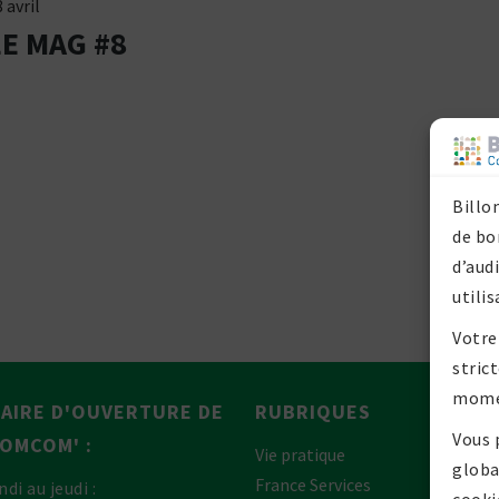
 avril
LE MAG #8
Billo
de bo
d’aud
utilis
Votre
stric
mome
AIRE D'OUVERTURE DE
RUBRIQUES
Vous 
P
COMCOM' :
Vie pratique
globa
France Services
ndi au jeudi :