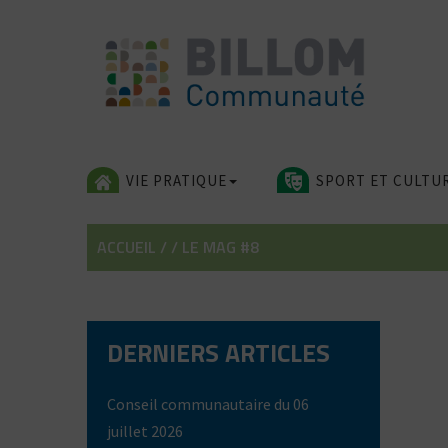
Skip
to
content
VIE PRATIQUE
SPORT ET CULTU
ACCUEIL
/
/
LE MAG #8
DERNIERS ARTICLES
Conseil communautaire du 06
juillet 2026