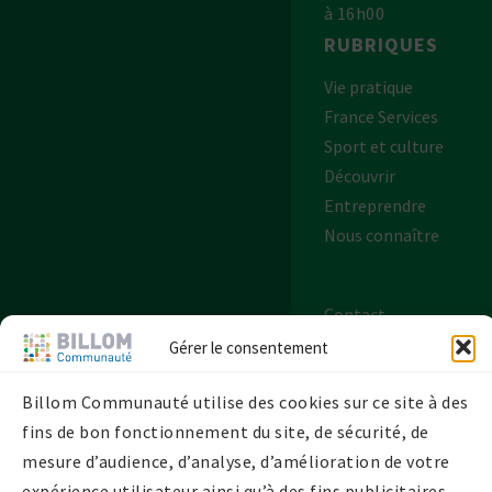
à 16h00
RUBRIQUES
Vie pratique
France Services
Sport et culture
Découvrir
Entreprendre
Nous connaître
Contact
Plan de site
Gérer le consentement
Mentions légales
Billom Communauté utilise des cookies sur ce site à des
Politique de
fins de bon fonctionnement du site, de sécurité, de
confidentialité
mesure d’audience, d’analyse, d’amélioration de votre
Politique de
expérience utilisateur ainsi qu’à des fins publicitaires.