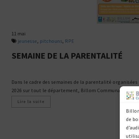
11 mai
jeunesse
,
pitchouns
,
RPE
SEMAINE DE LA PARENTALITÉ
Dans le cadre des semaines de la parentalité organisées 
2026 sur tout le département, Billom Communauté, au tra
Lire la suite
Billo
de bo
d’aud
utilis