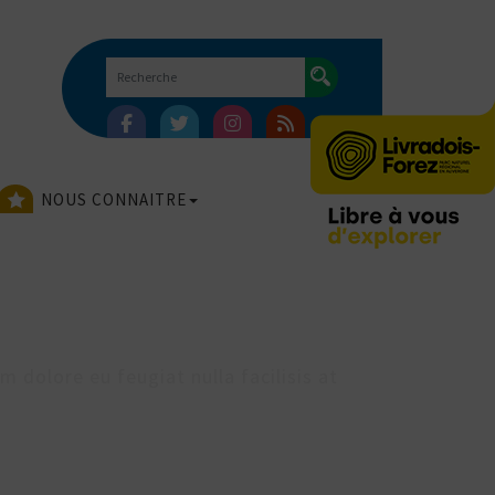
NOUS CONNAITRE
E
m dolore eu feugiat nulla facilisis at