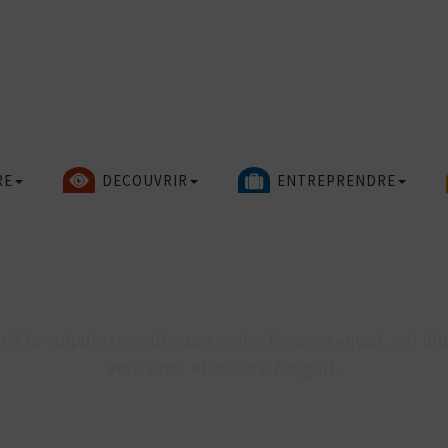
RE
DECOUVRIR
ENTREPRENDRE
TITRE DE L’ÉTIQUETT
it in vulputate velit esse molestie consequat, vel illu
vero eros et dolore feugait.