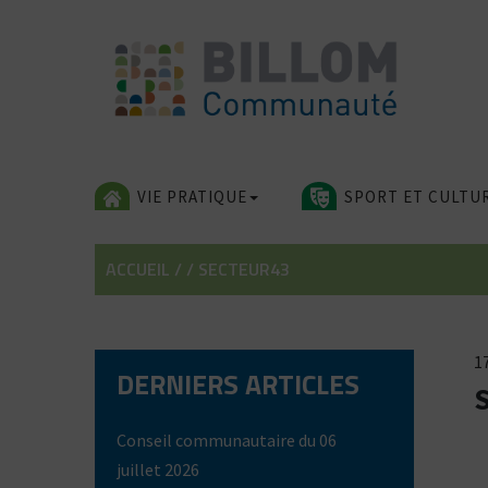
Skip
to
content
VIE PRATIQUE
SPORT ET CULTU
ACCUEIL
/
/
SECTEUR43
17
DERNIERS ARTICLES
Conseil communautaire du 06
juillet 2026