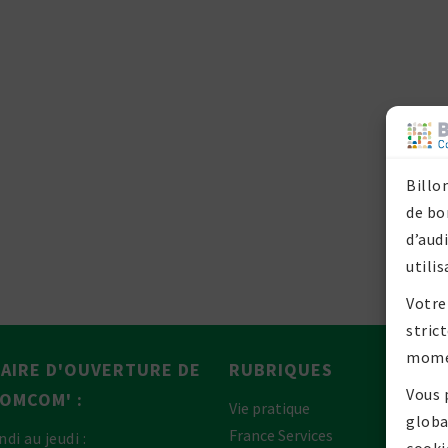
Billo
de bo
d’aud
utilis
Votre
stric
mome
AIRE D'OUVERTURE DE
RUBRIQUES
Vous 
P
COMCOM' :
Vie pratique
globa
France Services
ndi au jeudi :