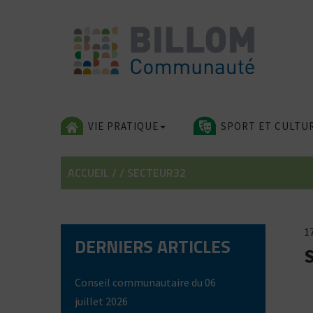
Skip
to
content
VIE PRATIQUE
SPORT ET CULTU
ACCUEIL
/
/
SECTEUR32
17
DERNIERS ARTICLES
Conseil communautaire du 06
juillet 2026