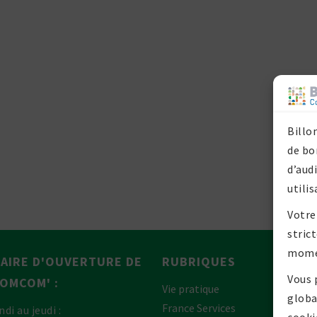
Billo
de bo
d’aud
utilis
Votre
stric
mome
AIRE D'OUVERTURE DE
RUBRIQUES
Vous 
P
COMCOM' :
Vie pratique
globa
France Services
ndi au jeudi :