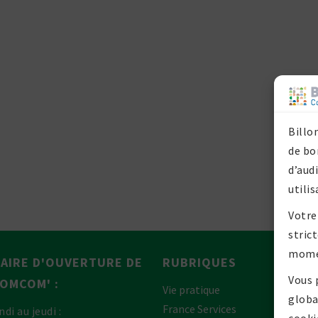
Billo
de bo
d’aud
utilis
Votre
stric
mome
AIRE D'OUVERTURE DE
RUBRIQUES
Vous 
P
COMCOM' :
Vie pratique
globa
France Services
ndi au jeudi :