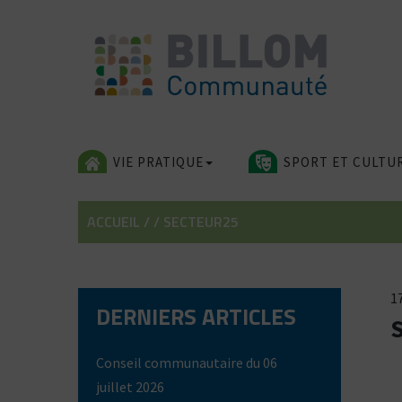
Skip
to
content
VIE PRATIQUE
SPORT ET CULTU
ACCUEIL
/
/
SECTEUR25
17
DERNIERS ARTICLES
Conseil communautaire du 06
juillet 2026