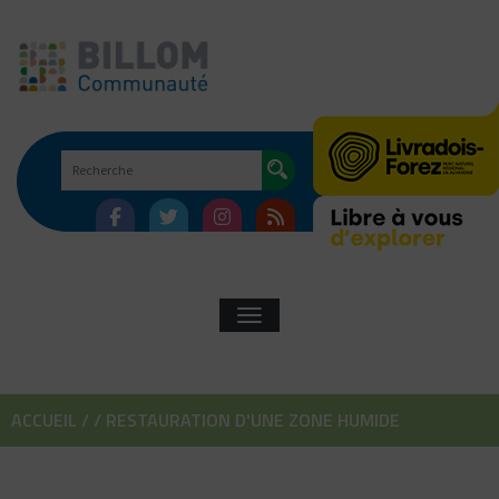
Skip
to
content
AFFICHER/MASQUER LA NAVIGATI
ACCUEIL
/
/
RESTAURATION D'UNE ZONE HUMIDE