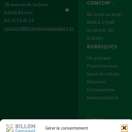
COMCOM' :
35 avenue de la Gare
63160 Billom
Du lundi au jeudi :
04 73 73 43 24
8h00 à 17h00
contact@billomcommunaute.fr
Vendredi : 8h
à 16h00
RUBRIQUES
Vie pratique
France Services
Sport et culture
Découvrir
Entreprendre
Nous connaître
Contact
Plan de site
Gérer le consentement