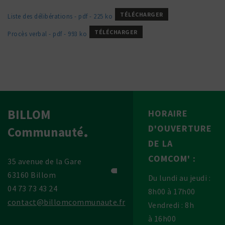
TÉLÉCHARGER
Liste des déli­bé­ra­tions - pdf - 225 ko
TÉLÉCHARGER
Procès verbal - pdf - 993 ko
BILLOM
HORAIRE
D'OUVERTURE
Communauté
DE LA
COMCOM' :
35 avenue de la Gare
63160 Billom
Du lundi au jeudi :
04 73 73 43 24
8h00 à 17h00
contact@billomcommunaute.fr
Vendredi : 8h
à 16h00