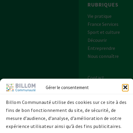
RUBRIQUES
Vie pratique
France Services
Sport et culture
Découvrir
Entreprendre
Nous connaître
Contact
Plan de site
Gérer le consentement
Mentions légales
Politique de
Billom Communauté utilise des cookies sur ce site à des
confidentialité
fins de bon fonctionnement du site, de sécurité, de
Politique de
mesure d’audience, d’analyse, d’amélioration de votre
cookies UE
expérience utilisateur ainsi qu’à des fins publicitaires.