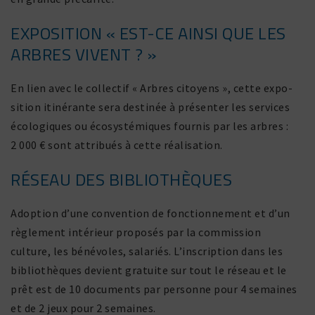
EXPOSITION « EST-CE AINSI QUE LES
ARBRES VIVENT ? »
En lien avec le collectif « Arbres citoyens », cette expo­
si­tion itiné­rante sera destinée à présenter les services
écolo­giques ou écosys­té­miques fournis par les arbres :
2 000 € sont attri­bués à cette réalisation.
RÉSEAU DES BIBLIOTHÈQUES
Adoption d’une conven­tion de fonc­tion­ne­ment et d’un
règle­ment inté­rieur proposés par la commis­sion
culture, les béné­voles, sala­riés. L’inscription dans les
biblio­thèques devient gratuite sur tout le réseau et le
prêt est de 10 docu­ments par personne pour 4 semaines
et de 2 jeux pour 2 semaines.