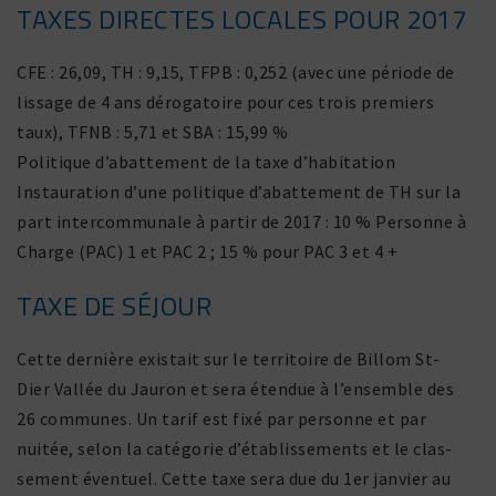
TAXES DIRECTES LOCALES POUR 2017
CFE : 26,09, TH : 9,15, TFPB : 0,252 (avec une période de
lissage de 4 ans déro­ga­toire pour ces trois premiers
taux), TFNB : 5,71 et SBA : 15,99 %
Politique d’abattement de la taxe d’habitation
Instauration d’une poli­tique d’abattement de TH sur la
part inter­com­mu­nale à partir de 2017 : 10 % Personne à
Charge (PAC) 1 et PAC 2 ; 15 % pour PAC 3 et 4 +
TAXE DE SÉJOUR
Cette dernière exis­tait sur le terri­toire de Billom St-
Dier Vallée du Jauron et sera étendue à l’ensemble des
26 communes. Un tarif est fixé par personne et par
nuitée, selon la caté­gorie d’établissements et le clas­
se­ment éven­tuel. Cette taxe sera due du 1er janvier au