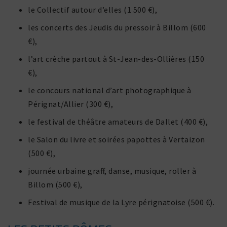
le Collectif autour d’elles (1 500 €),
les concerts des Jeudis du pres­soir à Billom (600
€),
l’art crèche partout à St-Jean-des-Ollières (150
€),
le concours national d’art photo­gra­phique à
Pérignat/Allier (300 €),
le festival de théâtre amateurs de Dallet (400 €),
le Salon du livre et soirées papottes à Vertaizon
(500 €),
journée urbaine graff, danse, musique, roller à
Billom (500 €),
Festival de musique de la Lyre péri­gna­toise (500 €).