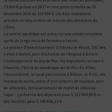
la collec­ti­vité au redres­se­ment des finances publiques,
73 000 € prévue en 2017 et une perte cumulée au 31
décembre 2016 de 320 000 €. Les élus souhaitent
prendre un vœu contre ces baisses des dota­tions de
l’État.
Le centre aqua­tique est prévu sur une année complète
après de longs mois de ferme­ture totale.
La section d’investissement (Château de Mezel, ZAC des
Littes à Dallet, parc d’activités de l’Angaud à Billom
l’aménagement du puy de Mur, les loge­ments sociaux à
Chauriat, l’école du numé­rique sur ex Mur-ès-Allier,
l’accessibilité, le local patri­moine à Billom, le PLUI, des
travaux de voirie, achat d’instruments de musique, parc
de véhi­cules, renou­vel­le­ment de maté­riel infor­ma­
tique…) présente des dépenses pour 5 213 509,89 € et
des recettes pour 5 340 858,12 €.