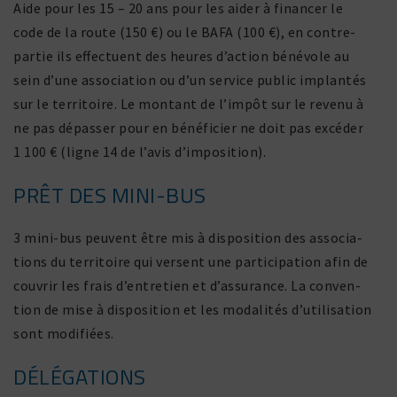
Aide pour les 15 – 20 ans pour les aider à financer le
code de la route (150 €) ou le BAFA (100 €), en contre­
partie ils effec­tuent des heures d’action béné­vole au
sein d’une asso­cia­tion ou d’un service public implantés
sur le terri­toire. Le montant de l’impôt sur le revenu à
ne pas dépasser pour en béné­fi­cier ne doit pas excéder
1 100 € (ligne 14 de l’avis d’imposition).
PRÊT DES MINI-BUS
3 mini-bus peuvent être mis à dispo­si­tion des asso­cia­
tions du terri­toire qui versent une parti­ci­pa­tion afin de
couvrir les frais d’entretien et d’assurance. La conven­
tion de mise à dispo­si­tion et les moda­lités d’utilisation
sont modifiées.
DÉLÉGATIONS