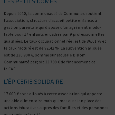
LES PETITS DÔMES
Depuis 2010, la commu­nauté de Communes soutient
l’association, struc­ture d’accueil petite enfance. à
gestion paren­tale qui dispose d’un agré­ment modu­
lable pour 17 enfants enca­drés par 9 profes­sion­nelles
quali­fiées. Le taux occu­pa­tionnel réel est de 86,01 % et
le taux facturé est de 92,42 %. La subven­tion allouée
est de 130 900 €, somme sur laquelle Billom
Communauté perçoit 33 788 € de finan­ce­ment de
la CAF.
L’ÉPICERIE SOLIDAIRE
17 000 € sont alloués à cette asso­cia­tion qui apporte
une aide alimen­taire mais qui met aussi en place des
actions éduca­tives auprès des familles et des personnes
en grande précarité.