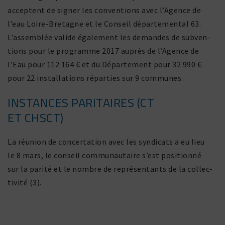
acceptent de signer les conven­tions avec l’Agence de
l’eau Loire-Bretagne et le Conseil dépar­te­mental 63.
L’assemblée valide égale­ment les demandes de subven­
tions pour le programme 2017 auprès de l’Agence de
l’Eau pour 112 164 € et du Département pour 32 990 €
pour 22 instal­la­tions répar­ties sur 9 communes.
INSTANCES PARITAIRES (CT
ET CHSCT)
La réunion de concer­ta­tion avec les syndi­cats a eu lieu
le 8 mars, le conseil commu­nau­taire s’est posi­tionné
sur la parité et le nombre de repré­sen­tants de la collec­
ti­vité (3).