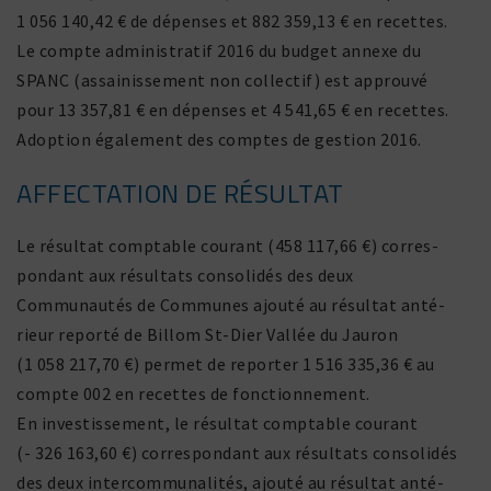
1 056 140,42 € de dépenses et 882 359,13 € en recettes.
Le compte admi­nis­tratif 2016 du budget annexe du
SPANC (assai­nis­se­ment non collectif) est approuvé
pour 13 357,81 € en dépenses et 4 541,65 € en recettes.
Adoption égale­ment des comptes de gestion 2016.
AFFECTATION DE RÉSULTAT
Le résultat comp­table courant (458 117,66 €) corres­
pon­dant aux résul­tats conso­lidés des deux
Communautés de Communes ajouté au résultat anté­
rieur reporté de Billom St-Dier Vallée du Jauron
(1 058 217,70 €) permet de reporter 1 516 335,36 € au
compte 002 en recettes de fonc­tion­ne­ment.
En inves­tis­se­ment, le résultat comp­table courant
(- 326 163,60 €) corres­pon­dant aux résul­tats conso­lidés
des deux inter­com­mu­na­lités, ajouté au résultat anté­