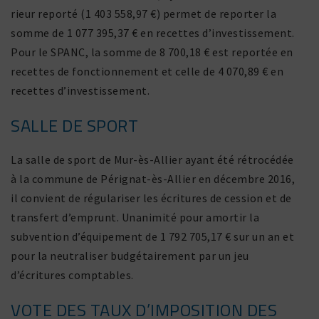
rieur reporté (1 403 558,97 €) permet de reporter la
somme de 1 077 395,37 € en recettes d’investissement.
Pour le SPANC, la somme de 8 700,18 € est reportée en
recettes de fonc­tion­ne­ment et celle de 4 070,89 € en
recettes d’investissement.
SALLE DE SPORT
La salle de sport de Mur-ès-Allier ayant été rétro­cédée
à la commune de Pérignat-ès-Allier en décembre 2016,
il convient de régu­la­riser les écri­tures de cession et de
trans­fert d’emprunt. Unanimité pour amortir la
subven­tion d’équipement de 1 792 705,17 € sur un an et
pour la neutra­liser budgé­tai­re­ment par un jeu
d’écritures comptables.
VOTE DES TAUX D’IMPOSITION DES