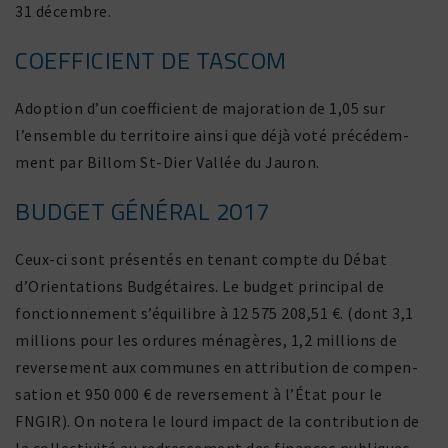
31 décembre.
COEFFICIENT DE TASCOM
Adoption d’un coef­fi­cient de majo­ra­tion de 1,05 sur
l’ensemble du terri­toire ainsi que déjà voté précé­dem­
ment par Billom St-Dier Vallée du Jauron.
BUDGET GÉNÉRAL 2017
Ceux-ci sont présentés en tenant compte du Débat
d’Orientations Budgétaires. Le budget prin­cipal de
fonc­tion­ne­ment s’équilibre à 12 575 208,51 €. (dont 3,1
millions pour les ordures ména­gères, 1,2 millions de
rever­se­ment aux communes en attri­bu­tion de compen­
sa­tion et 950 000 € de rever­se­ment à l’État pour le
FNGIR). On notera le lourd impact de la contri­bu­tion de