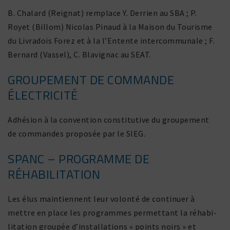
B. Chalard (Reignat) remplace Y. Derrien au SBA ; P.
Royet (Billom) Nicolas Pinaud à la Maison du Tourisme
du Livradois Forez et à la l’Entente inter­com­mu­nale ; F.
Bernard (Vassel), C. Blavignac au SEAT.
GROUPEMENT DE COMMANDE
ÉLECTRICITÉ
Adhésion à la conven­tion consti­tu­tive du grou­pe­ment
de commandes proposée par le SIEG.
SPANC – PROGRAMME DE
RÉHABILITATION
Les élus main­tiennent leur volonté de conti­nuer à
mettre en place les programmes permet­tant la réha­bi­
li­ta­tion groupée d’installations « points noirs » et