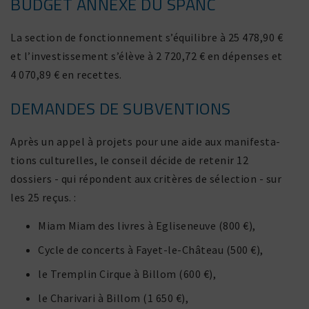
BUDGET ANNEXE DU SPANC
La section de fonc­tion­ne­ment s’équilibre à 25 478,90 €
et l’investissement s’élève à 2 720,72 € en dépenses et
4 070,89 € en recettes.
DEMANDES DE SUBVENTIONS
Après un appel à projets pour une aide aux mani­fes­ta­
tions cultu­relles, le conseil décide de retenir 12
dossiers - qui répondent aux critères de sélec­tion - sur
les 25 reçus. :
Miam Miam des livres à Egliseneuve (800 €),
Cycle de concerts à Fayet-le-Château (500 €),
le Tremplin Cirque à Billom (600 €),
le Charivari à Billom (1 650 €),