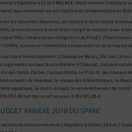
e­ment s’équilibre à 11 013 908,44 €. (dont environ 3 millions p
e­ment aux communes en attri­bu­tion de compen­sa­tion et 950 0
armi les nouvelles dépenses, on notera le demi-poste d’animate
PAH), le recru­te­ment à venir d’un chargé de mission pour élabo
u label PAH, l’élaboration obli­ga­toire du PCAET (Plan Climat 
e l’OPAH, ou encore l’indemnité compen­sa­trice de la hausse de
a section d’investissement (Château de Mezel, ZAC des Littes à 
es loge­ments sociaux du pres­by­tère à Chauriat, l’espace nature
erte des bords d’allier, l’accessibilité, le PLUI-H, des travaux d
’instruments de musique, le réseau des biblio­thèques, le Pays d’
entre aqua­tique, le multi-accueil, le renou­vel­le­ment de maté
 336 597,48 € et des recettes pour 1 492 001,85 €.
UDGET ANNEXE 2018 DU SPANC
a section de fonc­tion­ne­ment s’équilibre à 24 563,34 € et l’inv