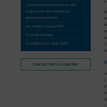
C
Louer pour une semaine un vélo
cargo ou un vélo adapté est
A
désormais possible
n
d
Les rendez-vous du PAH
s
Ecole de musique
L
Prix Bébé Croc' 2025-2026
1
A
A
CONTACTER LA COMCOM'
L
1
d
E
(