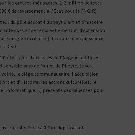
our les ordures ména­gères, 1,2 million de rever­
00 € de rever­se­ment à l’État pour le FNGIR).
ur du pôle éducatif du pays d’art et d’histoire
rer le dossier de renou­vel­le­ment et d’extension
Air Énergie Territorial), la montée en puis­sance
 la CSG.
Dallet, parc d’activités de l’Angaud à Billom,
l sensible puys de Mur et de Pileyre, la voie
e voirie, le siège commu­nau­taire, l’acquisition
Art et d’Histoire, les actions cultu­relles, le
­riel infor­ma­tique…) présente des dépenses pour
estissement s’élève à 0 € en dépenses et