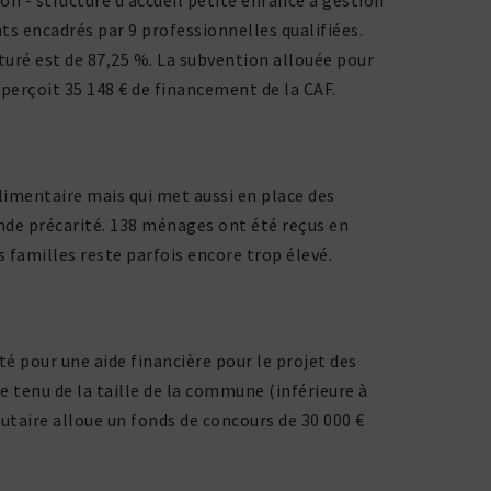
 - struc­ture d’accueil petite enfance à gestion
 enca­drés par 9 profes­sion­nelles quali­fiées.
cturé est de 87,25 %. La subven­tion allouée pour
rçoit 35 148 € de finan­ce­ment de la CAF.
alimen­taire mais qui met aussi en place des
nde préca­rité. 138 ménages ont été reçus en
s familles reste parfois encore trop élevé.
pour une aide finan­cière pour le projet des
 tenu de la taille de la commune (infé­rieure à
au­taire alloue un fonds de concours de 30 000 €