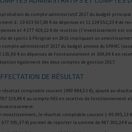
OMPTES ADMINISTRATIFS ET COMPTES D
pprobation du compte admi­nis­tratif 2017 du budget prin­cipa
e­ment à : 10 633 567,80 € de dépenses et 11 124 552,33 € de rece
épenses et 4 177 429,12 € de recettes (l’investissement est marqu
alle de sports à Pérignat en 2016 impli­quant un amor­tis­se­men
e compte admi­nis­tratif 2017 du budget annexe du SPANC (assai
3 135,96 € en dépenses de fonc­tion­ne­ment et 369,09 € en rec
doption égale­ment des deux comptes de gestion 2017.
FFECTATION DE RÉSULTAT
e résultat comp­table courant (490 984,53 €), ajouté au résulta
 707 319,89 € au compte 002 en recettes de fonc­tion­ne­ment e
’investissement.
n inves­tis­se­ment, le résultat comp­table courant (-90 095,13 €
1 077 395,37 €) permet de reporter la somme de 987 300,24 € 