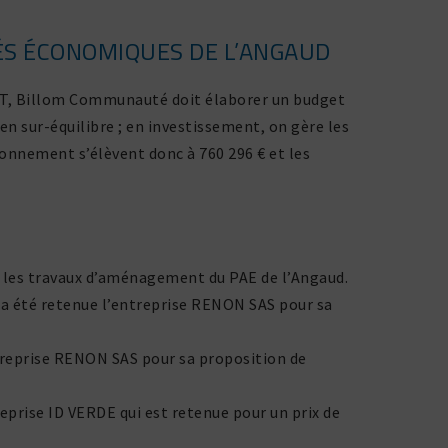
ÉS ÉCONOMIQUES DE L’ANGAUD
n HT, Billom Communauté doit élaborer un budget
n sur-équi­libre ; en inves­tis­se­ment, on gère les
tion­ne­ment s’élèvent donc à 760 296 € et les
er les travaux d’aménagement du PAE de l’Angaud.
et a été retenue l’entreprise RENON SAS pour sa
ntreprise RENON SAS pour sa propo­si­tion de
treprise ID VERDE qui est retenue pour un prix de