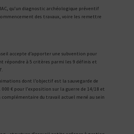
C, qu’un diag­nostic archéo­lo­gique préventif
 commen­ce­ment des travaux, voire les remettre
onseil accepte d’apporter une subven­tion pour
ent répondre à 5 critères parmi les 9 définis et
7.
ima­tions dont l’objectif est la sauve­garde de
 000 € pour l’exposition sur la guerre de 14/18 et
s complé­men­taire du travail actuel mené au sein