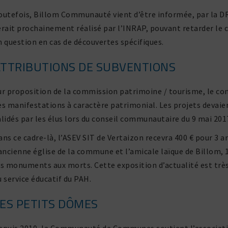
outefois, Billom Communauté vient d’être informée, par la DRA
erait prochai­ne­ment réalisé par l’INRAP, pouvant retarder le
n ques­tion en cas de décou­vertes spécifiques.
TTRIBUTIONS DE SUBVENTIONS
ur propo­si­tion de la commis­sion patri­moine / tourisme, le c
es mani­fes­ta­tions à carac­tère patri­mo­nial. Les projets devai
alidés par les élus lors du conseil commu­nau­taire du 9 mai 201
ans ce cadre-là, l’ASEV SIT de Vertaizon recevra 400 € pour 3 an
’ancienne église de la commune et l’amicale laïque de Billom, 1
es monu­ments aux morts. Cette expo­si­tion d’actualité est trè
u service éducatif du PAH.
ES PETITS DÔMES