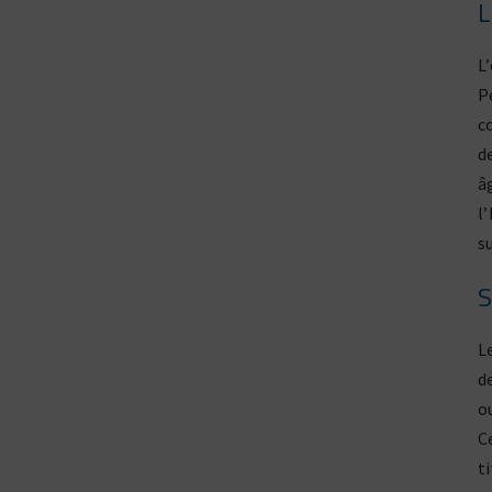
L
L
P
c
d
â
l
s
S
L
d
o
C
t