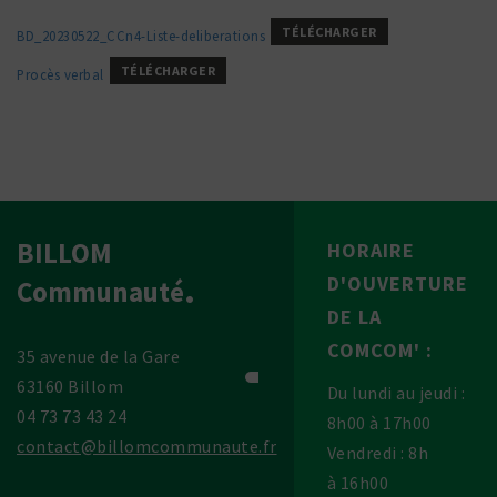
TÉLÉCHARGER
BD_20230522_CCn4-Liste-deli­be­ra­tions
TÉLÉCHARGER
Procès verbal
BILLOM
HORAIRE
D'OUVERTURE
Communauté
DE LA
COMCOM' :
35 avenue de la Gare
63160 Billom
Du lundi au jeudi :
04 73 73 43 24
8h00 à 17h00
contact@billomcommunaute.fr
Vendredi : 8h
à 16h00