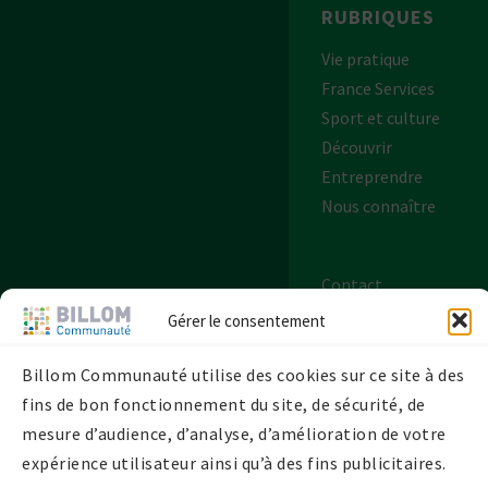
RUBRIQUES
Vie pratique
France Services
Sport et culture
Découvrir
Entreprendre
Nous connaître
Contact
Plan de site
Gérer le consentement
Mentions légales
Politique de
Billom Communauté utilise des cookies sur ce site à des
confidentialité
fins de bon fonctionnement du site, de sécurité, de
Politique de
mesure d’audience, d’analyse, d’amélioration de votre
cookies UE
expérience utilisateur ainsi qu’à des fins publicitaires.