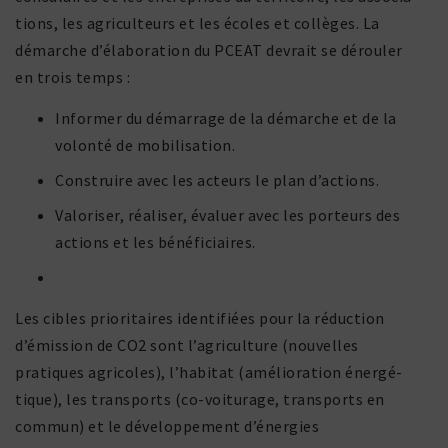
tions, les agri­cul­teurs et les écoles et collèges. La
démarche d’élaboration du PCEAT devrait se dérouler
en trois temps :
Informer du démar­rage de la démarche et de la
volonté de mobilisation.
Construire avec les acteurs le plan d’actions.
Valoriser, réaliser, évaluer avec les porteurs des
actions et les bénéficiaires.
Les cibles prio­ri­taires iden­ti­fiées pour la réduc­tion
d’émission de CO2 sont l’agriculture (nouvelles
pratiques agri­coles), l’habitat (amélio­ra­tion éner­gé­
tique), les trans­ports (co-voitu­rage, trans­ports en
commun) et le déve­lop­pe­ment d’énergies