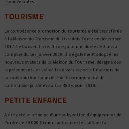
renouvelables.
TOURISME
La compé­tence promo­tion du tourisme a été trans­férée
à la Maison du Tourisme du Livradois Forez en décembre
2017. Le Conseil l’a réaf­firmé pour une durée de 3 ans à
compter du 1er janvier 2019. Il a égale­ment adopté les
nouveaux statuts de la Maison du Tourisme, désigné des
repré­sen­tants et validé les divers aspects finan­ciers de
la contri­bu­tion finan­cière de la commu­nauté de
communes qui s’élève à 112 480 € pour 2019.
PETITE ENFANCE
A été acté le prin­cipe d’une subven­tion d’équipement de
l’ordre de 30 000 € (montant qui reste à affiner) à