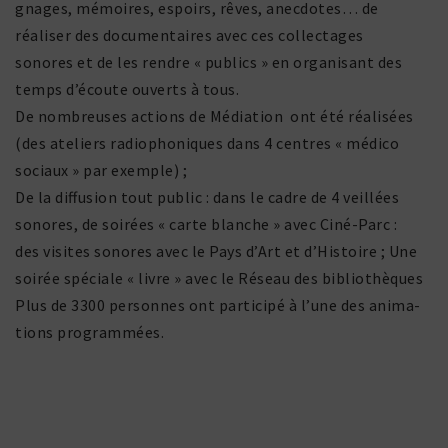
gnages, mémoires, espoirs, rêves, anec­dotes… de
réaliser des docu­men­taires avec ces collec­tages
sonores et de les rendre « publics » en orga­ni­sant des
temps d’écoute ouverts à tous.
De nombreuses actions de Médiation ont été réali­sées
(des ateliers radio­pho­niques dans 4 centres « médico
sociaux » par exemple) ;
De la diffu­sion tout public : dans le cadre de 4 veillées
sonores, de soirées « carte blanche » avec Ciné-Parc :
des visites sonores avec le Pays d’Art et d’Histoire ; Une
soirée spéciale « livre » avec le Réseau des biblio­thèques
Plus de 3300 personnes ont parti­cipé à l’une des anima­
tions programmées.