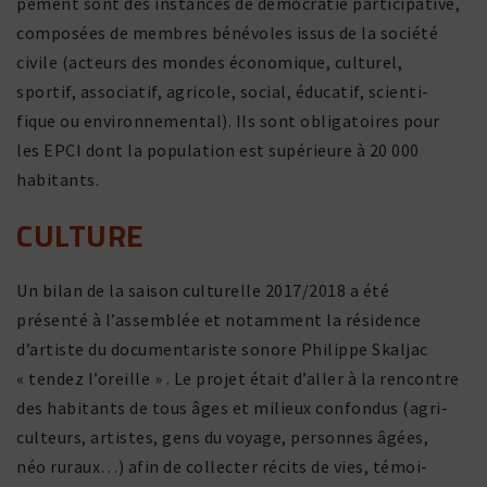
pe­ment sont des instances de démo­cratie parti­ci­pa­tive,
compo­sées de membres béné­voles issus de la société
civile (acteurs des mondes écono­mique, culturel,
sportif, asso­ciatif, agri­cole, social, éducatif, scien­ti­
fique ou envi­ron­ne­mental). Ils sont obli­ga­toires pour
les EPCI dont la popu­la­tion est supé­rieure à 20 000
habitants.
CULTURE
Un bilan de la saison cultu­relle 2017/2018 a été
présenté à l’assemblée et notam­ment la rési­dence
d’artiste du docu­men­ta­riste sonore Philippe Skaljac
« tendez l’oreille » . Le projet était d’aller à la rencontre
des habi­tants de tous âges et milieux confondus (agri­
cul­teurs, artistes, gens du voyage, personnes âgées,
néo ruraux…) afin de collecter récits de vies, témoi­