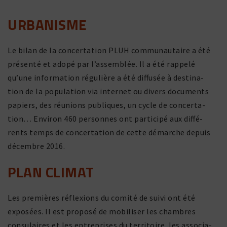
URBANISME
Le bilan de la concer­ta­tion PLUH commu­nau­taire a été
présenté et adopé par l’assemblée. Il a été rappelé
qu’une infor­ma­tion régu­lière a été diffusée à desti­na­
tion de la popu­la­tion via internet ou divers docu­ments
papiers, des réunions publiques, un cycle de concer­ta­
tion… Environ 460 personnes ont parti­cipé aux diffé­
rents temps de concer­ta­tion de cette démarche depuis
décembre 2016.
PLAN CLIMAT
Les premières réflexions du comité de suivi ont été
expo­sées. Il est proposé de mobi­liser les chambres
consu­laires et les entre­prises du terri­toire, les asso­cia­