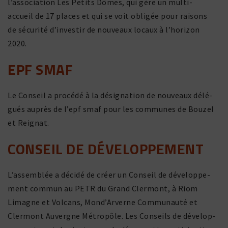
l’association Les Petits Dômes, qui gère un multi-
accueil de 17 places et qui se voit obligée pour raisons
de sécu­rité d’investir de nouveaux locaux à l’horizon
2020.
EPF SMAF
Le Conseil a procédé à la dési­gna­tion de nouveaux délé­
gués auprès de l’epf smaf pour les communes de Bouzel
et Reignat.
CONSEIL DE DÉVELOPPEMENT
L’assemblée a décidé de créer un Conseil de déve­lop­pe­
ment commun au PETR du Grand Clermont, à Riom
Limagne et Volcans, Mond’Arverne Communauté et
Clermont Auvergne Métropôle. Les Conseils de déve­lop­