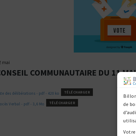
2 mai
CONSEIL COMMUNAUTAIRE DU 11 MAI
TÉLÉCHARGER
ste des déli­bé­ra­tions - pdf - 420 ko
Billo
TÉLÉCHARGER
de bo
ocès Verbal - pdf - 3,6 Mo
d’aud
utilis
Votre