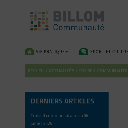
Skip
to
content
VIE PRATIQUE
SPORT ET CULTU
ACCUEIL
/
ACTUALITÉS
/
CONSEIL COMMUNAUTAIR
DERNIERS ARTICLES
Conseil communautaire du 06
juillet 2026