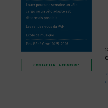
Louer pour une semaine un vélo
cargo ou un vélo adapté est
désormais possible
Les rendez-vous du PAH
Ecole de musique
Prix Bébé Croc' 2025-2026
1
CONTACTER LA COMCOM'
Li
Pr