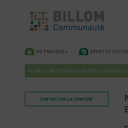
Skip
to
content
VIE PRATIQUE
SPORT ET CULTU
ACCUEIL
/
NETTOYAGE DE RIVIÈRE (CARCASSES 
CONTACTER LA COMCOM'