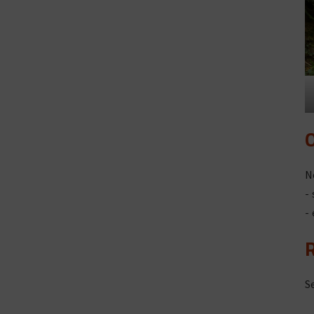
N
-
-
S