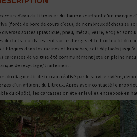
DESCRIPTION
es cours d’eau du Litroux et du Jauron souffrent d’un manque d’
ylve (forêt de bord de cours d’eau), de nombreux déchets se so
e diverses sortes (plas­tique, pneu, métal, verre, etc.) et sont u
es déchets lourds restent sur les berges et le fond du lit du cou
oit bloqués dans les racines et branches, soit déplacés jusqu’à l
es carcasses de voiture été commu­né­ment jeté en pleine nature 
anque de recyclage/traitement.
ors du diag­nostic de terrain réalisé par le service rivière, deux
erges d’un affluent du Litroux. Après avoir contacté le proprié­t
able du dépôt), les carcasses on été enlevé et entre­posé en ha