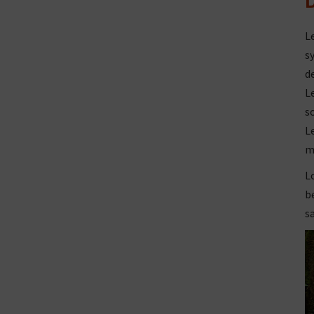
L
s
d
L
s
L
m
L
b
s