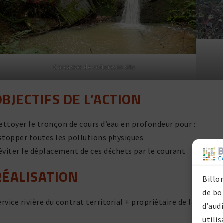
Carcasses de voitures in situ
OBJECTIFS DE L’ACTION
ettoyer le tronçon de cours d’eau en profon­deur pour :
 stopper toutes les pollu­tions physiques
 éviter le dépla­ce­ment de ces déchets par le courant
RÉALISATION
Billo
de bo
ervice rivière du contrat terri­to­rial + proprié­taire de la pa
d’aud
utilis