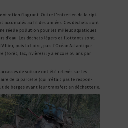
entretien flagrant. Outre l’entretien de la ripi­
nt accu­mulés au fil des années. Ces déchets sont
ne réelle pollu­tion pour les milieux aqua­tiques.
rs d’eau. Les déchets légers et flot­tants sont,
’Allier, puis la Loire, puis l’Océan Atlantique.
(forêt, lac, rivière) il y a encore 50 ans par
 carcasses de voiture ont été relevés sur les
aire de la parcelle (qui n’était pas le respon­
ut de berges avant leur trans­fert en déchetterie.